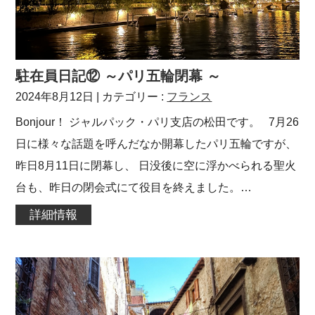
駐在員日記⑫ ～パリ五輪閉幕 ～
2024年8月12日
| カテゴリー :
フランス
Bonjour！ ジャルパック・パリ支店の松田です。 7月26
日に様々な話題を呼んだなか開幕したパリ五輪ですが、
昨日8月11日に閉幕し、 日没後に空に浮かべられる聖火
台も、昨日の閉会式にて役目を終えました。…
詳細情報