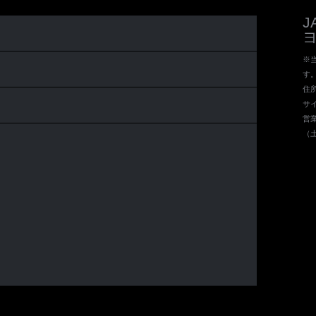
※当
す
住所 
サイ
営業
（