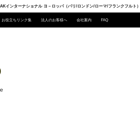
LPAKインターナショナル ヨ－ロッパ（パリ/ロンドン/ローマ/フランクフルト
お役立ちリンク集
法人のお客様へ
会社案内
FAQ
)
ce