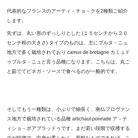
代表的なフランスのアーティ－チョ－クを2種類ご紹介
します。
先ずは、丸い形のずっしりとした (１５センチから２０
センチ程の大きさ) タイプのものは、主にブルタ－ニュ
地方で多く栽培されており camus de bretagne カミュド
ゥブルタ－ニュと言う品種になります。こちらは、丸ご
と茹でてビネガ－ソースで食べるのが一般的です。
そしてもう一種類は、小ぶりで細長く、南仏プロヴァン
ス地方で栽培されている品種 artichaut poivrade ア－テ
ィショ－ポアブラッドゥです。まだ若い段階で収穫する
のが特徴で、中身が柔らかく、新鮮なものであれば、こ