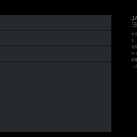
※当
す
住所 
サイ
営業
（