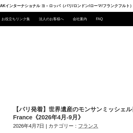
LPAKインターナショナル ヨ－ロッパ（パリ/ロンドン/ローマ/フランクフルト
お役立ちリンク集
法人のお客様へ
会社案内
FAQ
【パリ発着】世界遺産のモンサンミッシェル日帰
France《2026年4月-9月》
2026年4月7日
| カテゴリー :
フランス