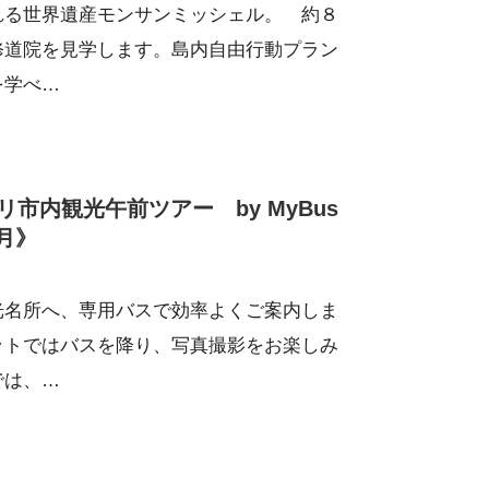
れる世界遺産モンサンミッシェル。 約８
修道院を見学します。島内自由行動プラン
を学べ…
内観光午前ツアー by MyBus
9月》
光名所へ、専用バスで効率よくご案内しま
ットではバスを降り、写真撮影をお楽しみ
では、…