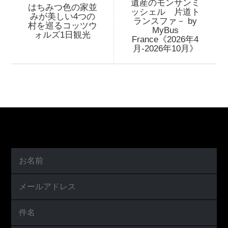
遺産のモンサンミ
はちみつ色の家並
ッシェル 片道ト
みが美しい4つの
ランスファ－ by
村を巡るコッツウ
MyBus
ォルズ1日観光
France《2026年4
月-2026年10月》