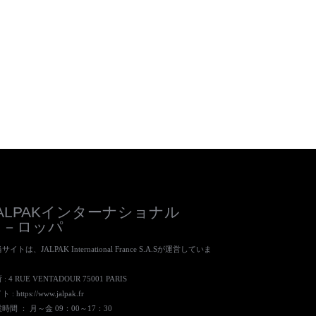
JALPAKインターナショナル
ヨ－ロッパ
サイトは、JALPAK International France S.A.Sが運営していま
。
: 4 RUE VENTADOUR 75001 PARIS
ト :
https://www.jalpak.fr
時間 ： 月～金 09：00～17：30