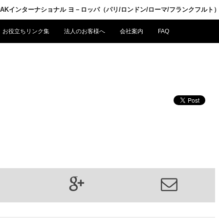
LPAKインターナショナル ヨ－ロッパ（パリ/ロンドン/ローマ/フランクフルト
お役立ちリンク集
法人のお客様へ
会社案内
FAQ