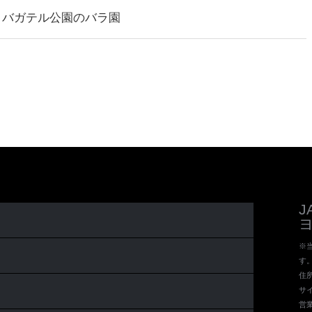
 バガテル公園のバラ園
※当
す
住所 
サイ
営業