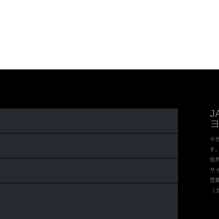
※当
す
住所 
サイ
営業
（