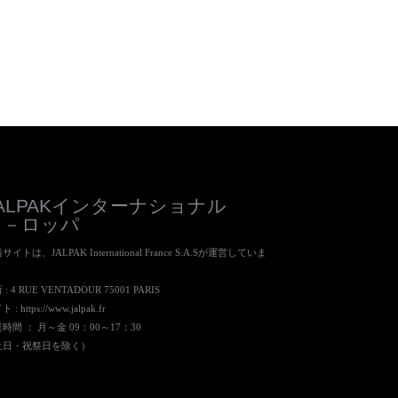
JALPAKインターナショナル
ヨ－ロッパ
サイトは、JALPAK International France S.A.Sが運営していま
。
: 4 RUE VENTADOUR 75001 PARIS
ト :
https://www.jalpak.fr
時間 ： 月～金 09：00～17：30
土日・祝祭日を除く）