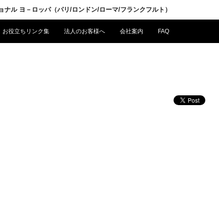
ショナル ヨ－ロッパ（パリ/ロンドン/ローマ/フランクフルト）
お役立ちリンク集
法人のお客様へ
会社案内
FAQ