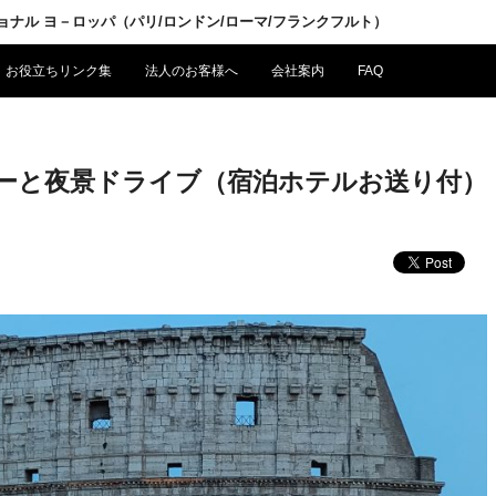
ショナル ヨ－ロッパ（パリ/ロンドン/ローマ/フランクフルト）
お役立ちリンク集
法人のお客様へ
会社案内
FAQ
ーと夜景ドライブ（宿泊ホテルお送り付）