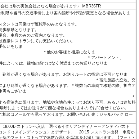
他（＊実施会社は別の実施会社となる場合があります） MBR36TR
の制限や当日の交通事情により案内箇所や行程が変更となる場合がありま
スタントは同乗せず運転手のみとなります。
徒歩移動となります。
場合、車窓のみのご案内となります。
は直接レストランにてお支払いください。
手伝いをしま
客様と相席になりま
アパートメント、
条件によっては、建物の前ではなく付近までのお送りとなりま
す。
、到着が遅くなる場合があります。お送りルートの指定は不可となりま
宿泊施設の立地、交
により到着が遅くなる場合があります。＊複数台の車両で移動の際、担当ア
車両もございま
。 ＊
する宿泊先に限ります。地域や立地条件よってお送り不可、あるいは追加料
の場所によってはお送りが可能な場合もありますのでお問合せください。
ご相談はメールでも承っております。お問い合わせ先：ジャルパック ロー
合、 19:00レストランへ入店 選べるイタリアンディナー～アンティパスト
ンド（メインディッシュ）とデザート、 20:15 レストラン出発 車窓か
か所のフォト・ストップで素敵な思い出写真をお撮り頂けます。【フォト・