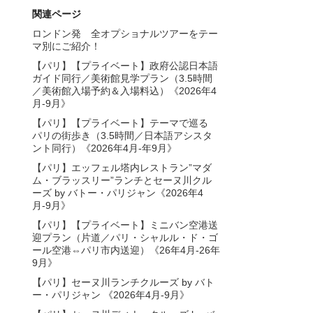
関連ページ
ロンドン発 全オプショナルツアーをテー
マ別にご紹介！
【パリ】【プライベート】政府公認日本語
ガイド同行／美術館見学プラン（3.5時間
／美術館入場予約＆入場料込）《2026年4
月-9月》
【パリ】【プライベート】テーマで巡る
パリの街歩き（3.5時間／日本語アシスタ
ント同行）《2026年4月-年9月》
【パリ】エッフェル塔内レストラン”マダ
ム・ブラッスリー”ランチとセーヌ川クル
ーズ by バトー・パリジャン《2026年4
月-9月》
【パリ】【プライベート】ミニバン空港送
迎プラン（片道／パリ・シャルル・ド・ゴ
ール空港⇔パリ市内送迎）《26年4月-26年
9月》
【パリ】セーヌ川ランチクルーズ by バト
ー・パリジャン 《2026年4月-9月》