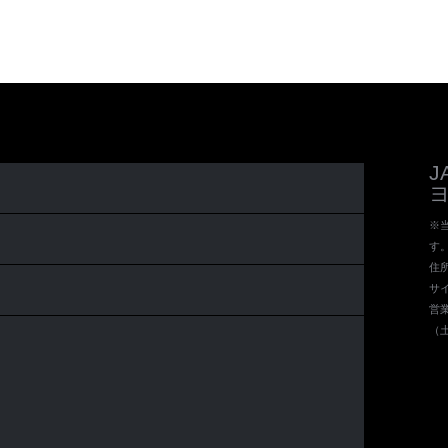
※当
す
住所 
サイ
営業
（