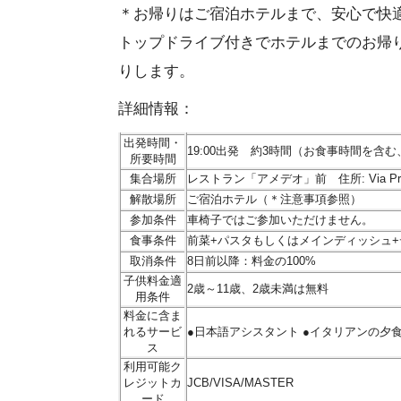
＊お帰りはご宿泊ホテルまで、安心で快
トップドライブ付きでホテルまでのお帰
りします。
詳細情報：
出発時間・
19:00出発 約3時間（お食事時間を含
所要時間
集合場所
レストラン「アメデオ」前 住所: Via Princi
解散場所
ご宿泊ホテル（＊注意事項参照）
参加条件
車椅子ではご参加いただけません。
食事条件
前菜+パスタもしくはメインディッシュ
取消条件
8日前以降：料金の100%
子供料金適
2歳～11歳、2歳未満は無料
用条件
料金に含ま
れるサービ
●日本語アシスタント ●イタリアンの夕食
ス
利用可能ク
レジットカ
JCB/VISA/MASTER
ード