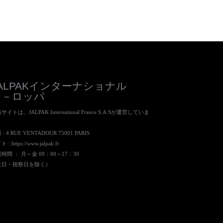
JALPAKインターナショナル
ヨ－ロッパ
サイトは、JALPAK International France S.A.Sが運営していま
。
: 4 RUE VENTADOUR 75001 PARIS
ト :
https://www.jalpak.fr
時間 ： 月～金 09：00～17：30
土日・祝祭日を除く）