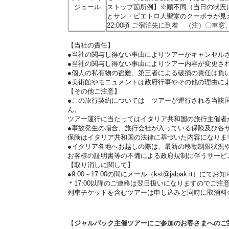
ジュール
ストップ箇所例】※順不同（当日の状況
とサン・ピエトロ大聖堂のクーポラが見え
22:00頃 ご宿泊先に到着 （注）〇車
x
【当社の責任】
●当社の関与し得ない事由によりツアーがキャンセル
●当社の関与し得ない事由によりツアー内容が変更さ
●個人の私有物の盗難、第三者による破損の責任は負
●美術館やモニュメントは政府行事やその他の理由に
【その他ご注意】
●この旅行契約については ツアーが運行される当該
ん。
ツアー運行に当たってはイタリア共和国の旅行主催者
●事故発生の場合、旅行会社が入っている保険及び各
保険はイタリア共和国の法律に基づいた内容になりま
●イタリア各地へお越しの際は、最新の移動制限状況
お客様の証明書等の不備による政府規制に伴うサービ
【取り消しに関して】
●9:00～17:00の間にメール（kst@jalpak.it）に
＊17:00以降のご連絡は翌日扱いになりますのでご注
列車チケットを含むツアーは申し込みと同時に取消料
【
ジャルパック主催ツアーにご参加のお客さまへのご