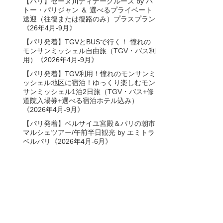
【パリ】セーヌ川ディナークルーズ by バ
トー・パリジャン ＆ 選べるプライベート
送迎（往復または復路のみ）プラスプラン
《26年4月-9月》
【パリ発着】TGVとBUSで行く！ 憧れの
モンサンミッシェル自由旅（TGV・バス利
用）《2026年4月-9月》
【パリ発着】TGV利用！憧れのモンサンミ
ッシェル地区に宿泊！ゆっくり楽しむモン
サンミッシェル1泊2日旅（TGV・バス+修
道院入場券+選べる宿泊ホテル込み）
《2026年4月-9月》
【パリ発着】ベルサイユ宮殿＆パリの朝市
マルシェツアー/午前半日観光 by エミトラ
ベルパリ《2026年4月-6月》