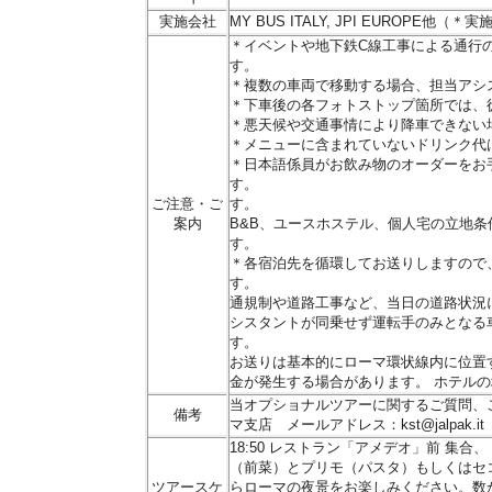
実施会社
MY BUS ITALY, JPI EUROPE
＊イベントや地下鉄C線工事による通行
す。
＊複数の車両で移動する場合、担当アシ
＊下車後の各フォトストップ箇所では、
＊悪天候や交通事情により降車できない
＊メニューに含まれていないドリンク代
＊日本語係員がお飲み物のオーダーをお
す。 ＊他のお
ご注意・ご
す。 ＊
案内
B&B、ユースホステル、個人宅の立地
＊各宿泊先を循環してお送りしますので
す。 ＊
通規制や道路工事など、当日の道路状況
シスタントが同乗せず運転手のみとなる
す
お送りは基本的にローマ環状線内に位置
金が発生する場合があります。 ホテル
当オプショナルツアーに関するご質問、
備考
マ支店 メールアドレス：kst@jalpak.it
18:50 レストラン「アメデオ」前 集
（前菜）とプリモ（パスタ）もしくはセコ
ツアースケ
らローマの夜景をお楽しみください。数