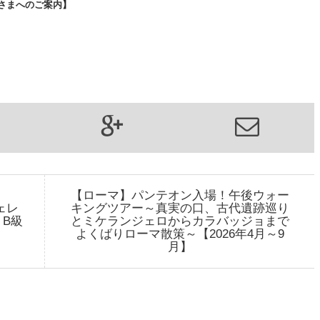
さまへのご案内
】
【ローマ】パンテオン入場！午後ウォー
ェレ
キングツアー～真実の口、古代遺跡巡り
B級
とミケランジェロからカラバッジョまで
よくばりローマ散策～【2026年4月～9
月】