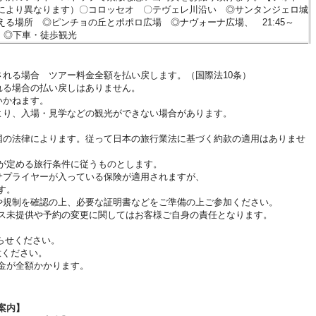
により異なります）〇コロッセオ 〇テヴェレ川沿い ◎サンタンジェロ城
る場所 ◎ピンチョの丘とポポロ広場 ◎ナヴォーナ広場、 21:45～
窓、◎下車・徒歩観光
される場合 ツアー料金全額を払い戻します。（国際法10条）
れる場合の払い戻しはありません。
いかねます。
より、入場・見学などの観光ができない場合があります。
国の法律によります。従って日本の旅行業法に基づく約款の適用はありませ
が定める旅行条件に従うものとします。
サプライヤーが入っている保険が適用されますが、
す。
や規制を確認の上、必要な証明書などをご準備の上ご参加ください。
ス未提供や予約の変更に関してはお客様ご自身の責任となります。
てお知らせください。
意ください。
金が全額かかります。
案内
】