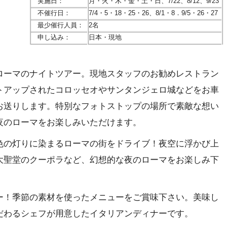
実施日：
月・火・木・金・土・日、7/22、8/12、9/23
不催行日：
7/4・5・18・25・26、8/1・8．9/5・26・27
最少催行人員：
2名
申し込み：
日本・現地
ローマのナイトツアー。現地スタッフのお勧めレストラン
トアップされたコロッセオやサンタンジェロ城などをお車
お送りします。特別なフォトストップの場所で素敵な想い
夜のローマをお楽しみいただけます。
色の灯りに染まるローマの街をドライブ！夜空に浮かび上
大聖堂のクーポラなど、幻想的な夜のローマをお楽しみ下
ー！季節の素材を使ったメニューをご賞味下さい。美味し
だわるシェフが用意したイタリアンディナーです。