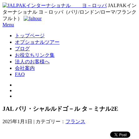
JALPAKイン
ターナショナル ヨ－ロッパ（パリ/ロンドン/ローマ/フランク
フルト）
Menu
トップページ
オプショナルツアー
ブログ
お役立ちリンク集
法人のお客様へ
会社案内
FAQ
JAL パリ・シャルルドゴ－ル タ－ミナル2E
2025年1月1日
| カテゴリー：
フランス