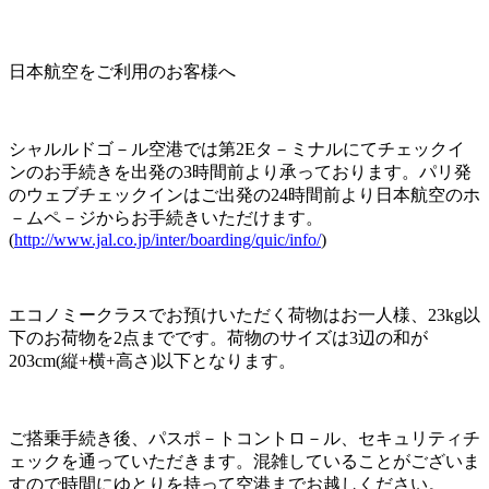
日本航空をご利用のお客様へ
シャルルドゴ－ル空港では第2Eタ－ミナルにてチェックイ
ンのお手続きを出発の3時間前より承っております。パリ発
のウェブチェックインはご出発の24時間前より日本航空のホ
－ムペ－ジからお手続きいただけます。
(
http://www.jal.co.jp/inter/boarding/quic/info/
)
エコノミークラスでお預けいただく荷物はお一人様、23kg以
下のお荷物を2点までです。荷物のサイズは3辺の和が
203cm(縦+横+高さ)以下となります。
ご搭乗手続き後、パスポ－トコントロ－ル、セキュリティチ
ェックを通っていただきます。混雑していることがございま
すので時間にゆとりを持って空港までお越しください。