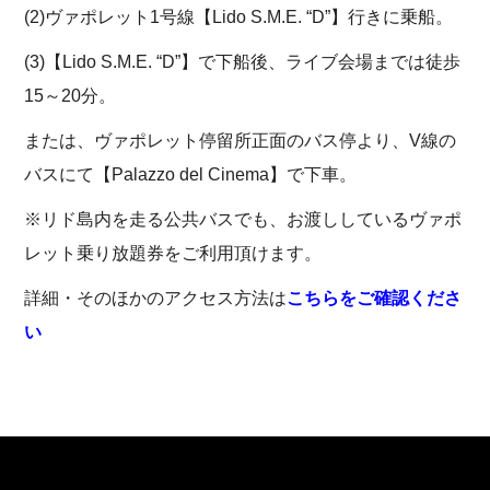
(2)ヴァポレット1号線【Lido S.M.E. “D”】行きに乗船。
(3)【Lido S.M.E. “D”】で下船後、ライブ会場までは徒歩
15～20分。
または、ヴァポレット停留所正面のバス停より、V線の
バスにて【Palazzo del Cinema】で下車。
※リド島内を走る公共バスでも、お渡ししているヴァポ
レット乗り放題券をご利用頂けます。
詳細・そのほかのアクセス方法は
こちらをご確認くださ
い