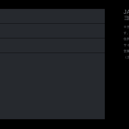
※当
す
住所 
サイ
営業
（