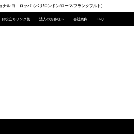
ショナル ヨ－ロッパ（パリ/ロンドン/ローマ/フランクフルト）
お役立ちリンク集
法人のお客様へ
会社案内
FAQ