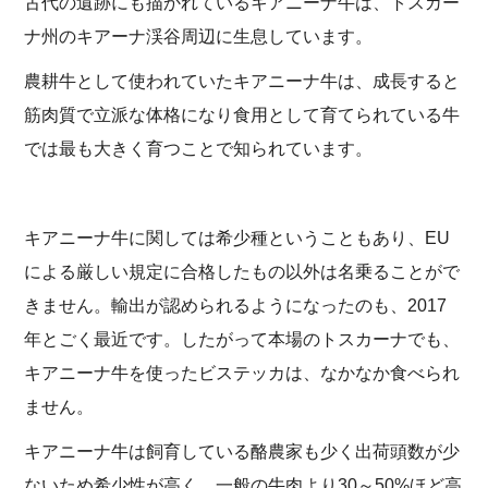
古代の遺跡にも描かれているキアニーナ牛は、トスカー
ナ州のキアーナ渓谷周辺に生息しています。
農耕牛として使われていたキアニーナ牛は、成長すると
筋肉質で立派な体格になり食用として育てられている牛
では最も大きく育つことで知られています。
キアニーナ牛に関しては希少種ということもあり、EU
による厳しい規定に合格したもの以外は名乗ることがで
きません。輸出が認められるようになったのも、2017
年とごく最近です。したがって本場のトスカーナでも、
キアニーナ牛を使ったビステッカは、なかなか食べられ
ません。
キアニーナ牛は飼育している酪農家も少く出荷頭数が少
ないため希少性が高く、一般の牛肉より30～50%ほど高